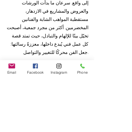
إلى واقع. سرعان ما بدأت الورشات
والعروض والمشاريع في الازدهار،
مستقطبة المواهب الشابة والفنانين
المخضرمين. أكثر من مجرد جمعية، أصبحت
تخيّل بيتًا للإلهام والتبادل، حيث تمتد قصة
كل عمل فني يُبدع داخلها، معززةً رسالتها:
جعل الفن محركًا للتغيير والتواصل.
En mars 2024, au cœur du Centre
Founoun à Jammal, un groupe
Email
Facebook
Instagram
Phone
d’artistes et de passionnés décide de
créer un espace dédié à la culture et
aux arts, un refuge pour les créateurs
en quête de liberté. Ainsi naît
l’Association Imagine, incarne la vision
d’un lieu où les rêves deviennent
réalité. Très vite, ateliers, spectacles