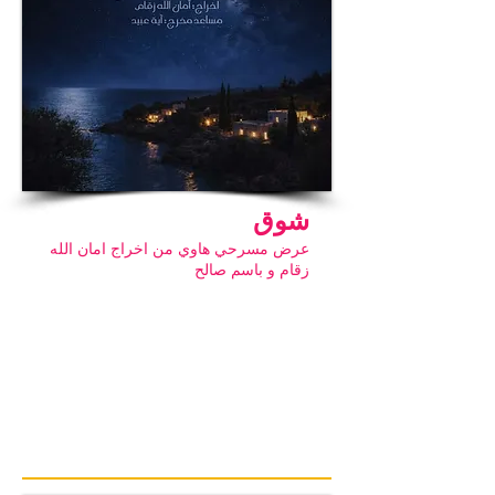
شوق
عرض مسرحي هاوي من اخراج امان الله
زقام و باسم صالح