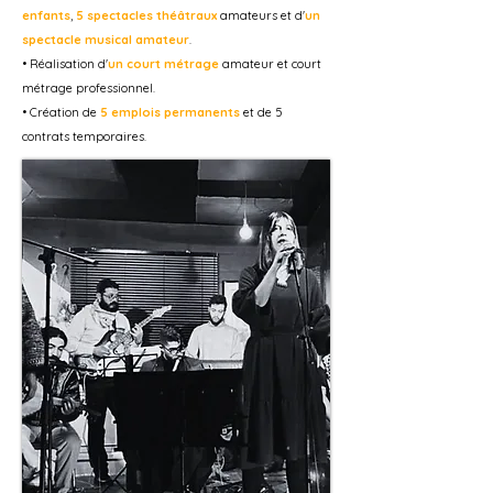
enfants
,
5 spectacles théâtraux
amateurs et d'
un
spectacle musical amateur
.
• Réalisation d'
un court métrage
amateur et court
métrage professionnel.
• Création de
5 emplois permanents
et de 5
contrats temporaires.