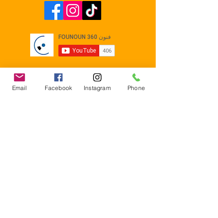
Email
Facebook
Instagram
Phone
Contact
E-mail :
Contact@founoun360.com
Tél : +216 58 080 130
Cité
administrative Jemmel 5020
Tunisia