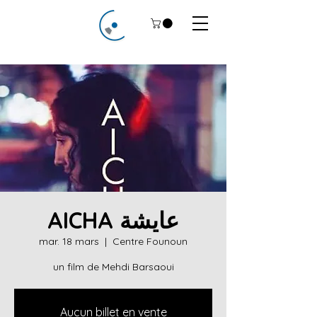
AICHA عايشة
mar. 18 mars
  |  
Centre Founoun
un film de Mehdi Barsaoui
Aucun billet en vente