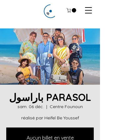
باراسول PARASOL
sam. 06 déc.
  |  
Centre Founoun
réalisé par Heïfel Be Youssef
Aucun billet en vente