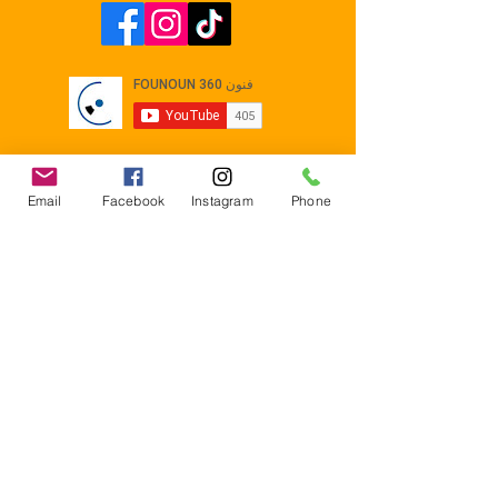
Email
Facebook
Instagram
Phone
Contact
E-mail :
Contact@founoun360.com
Tél : +216 58 080 130
Cité
administrative Jemmel 5020
Tunisia