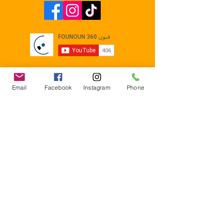
Email
Facebook
Instagram
Phone
Contact
E-mail :
Contact@founoun360.com
Tél : +216 58 080 130
Cité
administrative Jemmel 5020
Tunisia