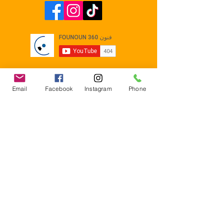
Email
Facebook
Instagram
Phone
Contact
E-mail :
Contact@founoun360.com
Tél : +216 58 080 130
Cité
administrative Jemmel 5020
Tunisia