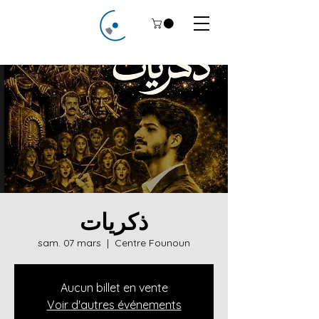
ذكريات
sam. 07 mars
  |  
Centre Founoun
Aucun billet en vente
Voir d'autres événements