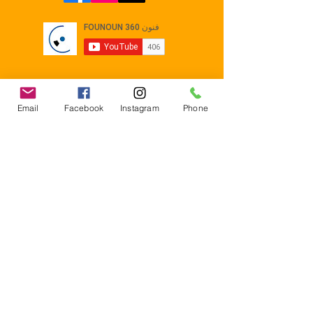
Email
Facebook
Instagram
Phone
Contact
E-mail :
Contact@founoun360.com
Tél : +216 58 080 130
Cité
administrative Jemmel 5020
Tunisia
Mentions légales