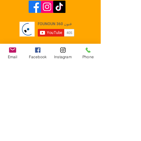
Email
Facebook
Instagram
Phone
Contact
E-mail :
Contact@founoun360.com
Tél : +216 58 080 130
Cité
administrative Jemmel 5020
Tunisia