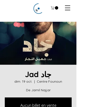
Jad جاد
dim. 19 oct.
  |  
Centre Founoun
De Jamil Najjar
Aucun billet en vente