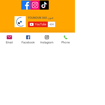
Email
Facebook
Instagram
Phone
Contact
E-mail :
Contact@founoun360.com
Tél : +216 58 080 130
Cité
administrative Jemmel 5020
Tunisia