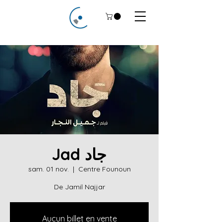
Jad جاد
sam. 01 nov.
  |  
Centre Founoun
De Jamil Najjar
Aucun billet en vente