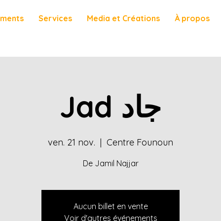
ements
Services
Media et Créations
À propos
Jad جاد
ven. 21 nov.
  |  
Centre Founoun
De Jamil Najjar
Aucun billet en vente
Voir d'autres événements