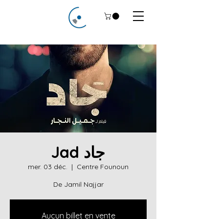
Jad جاد
mer. 03 déc.
  |  
Centre Founoun
De Jamil Najjar
Aucun billet en vente