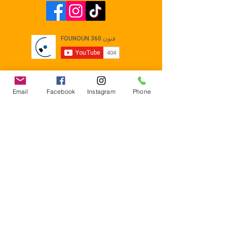
Email
Facebook
Instagram
Phone
Contact
E-mail :
Contact@founoun360.com
Tél : +216 58 080 130
Cité
administrative Jemmel 5020
Tunisia