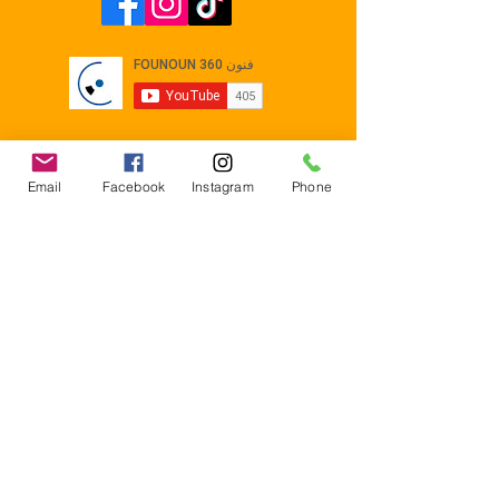
Email
Facebook
Instagram
Phone
Contact
E-mail :
Contact@founoun360.com
Tél : +216 58 080 130
Cité
administrative Jemmel 5020
Tunisia