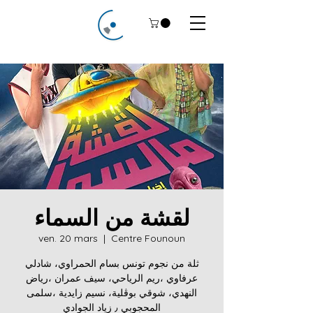
لقشة من السماء
ven. 20 mars
  |  
Centre Founoun
ثلة من نجوم تونس بسام الحمراوي، شادلي
عرفاوي ،ريم الرياحي، سيف عمران ،رياض
النهدي، شوقي بوڨلية، نسيم زايدية ،سلمى
المحجوبي ٫ زياد الجوادي