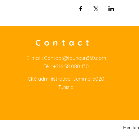
Contact
E-mail :
Contact@founoun360.com
Tél : +216 58 080 130
Cité
administrative Jemmel 5020
Tunisia
Mention