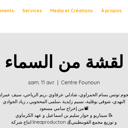
ements
Services
Media et Créations
À propos
لقشة من السماء
sam. 11 avr.
  |  
Centre Founoun
جوم تونس بسام الحمراوي، شادلي عرفاوي ،ريم الرياحي، سيف عمرا
النهدي، شوقي بوڨلية، نسيم زايدية ،سلمى المحجوبي ٫ زياد الجوادي
من إخراج سامي مسعود📽️
سيناريو و حوار سليم بن اسماعيل و عهد الكرماوي 📝
انتاج شركة lineaproduction 💰و توزيع مجمع القوبنطيني