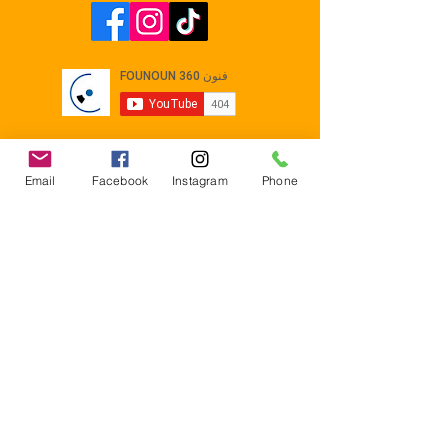
Email
Facebook
Instagram
Phone
Contact
E-mail :
Contact@founoun360.com
Tél : +216 58 080 130
Cité
administrative Jemmel 5020
Tunisia