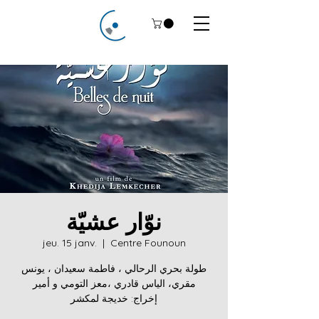
نوّار عشيّة
jeu. 15 janv.
  |  
Centre Founoun
طولة بحري الرحالي ، فاطمة سعيدان ، يونس
مقري، الياس قادري ،معز التومي و أمير
إخراج: خديجة لمكشر