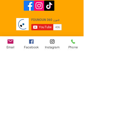
Email
Facebook
Instagram
Phone
Contact
E-mail :
Contact@founoun360.com
Tél : +216 58 080 130
Cité
administrative Jemmel 5020
Tunisia