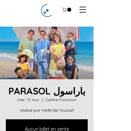
PARASOL باراسول
mer. 12 nov.
  |  
Centre Founoun
réalisé par Heïfel Be Youssef
Aucun billet en vente