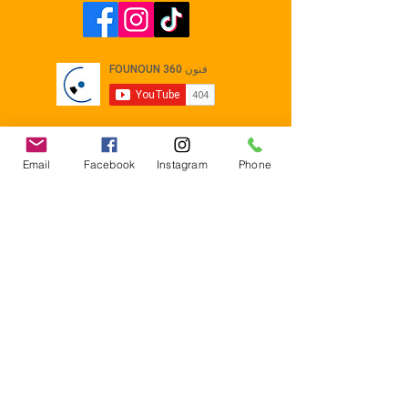
Email
Facebook
Instagram
Phone
Contact
E-mail :
Contact@founoun360.com
Tél : +216 58 080 130
Cité
administrative Jemmel 5020
Tunisia