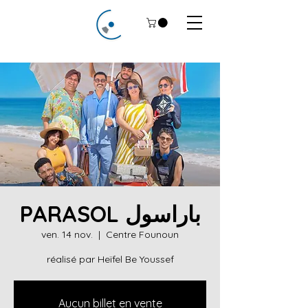
PARASOL باراسول
ven. 14 nov.
  |  
Centre Founoun
réalisé par Heïfel Be Youssef
Aucun billet en vente