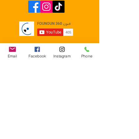
Email
Facebook
Instagram
Phone
Contact
E-mail :
Contact@founoun360.com
Tél : +216 58 080 130
Cité
administrative Jemmel 5020
Tunisia