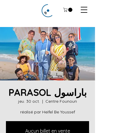
PARASOL باراسول
jeu. 30 oct.
  |  
Centre Founoun
réalisé par Heïfel Be Youssef
Aucun billet en vente