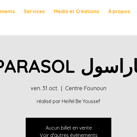
ements
Services
Media et Créations
À propos
PARASOL راسول
ven. 31 oct.
  |  
Centre Founoun
réalisé par Heïfel Be Youssef
Aucun billet en vente
Voir d'autres événements