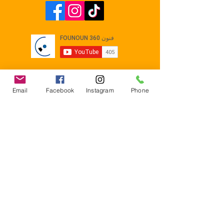
Email
Facebook
Instagram
Phone
Contact
E-mail :
Contact@founoun360.com
Tél : +216 58 080 130
Cité
administrative Jemmel 5020
Tunisia