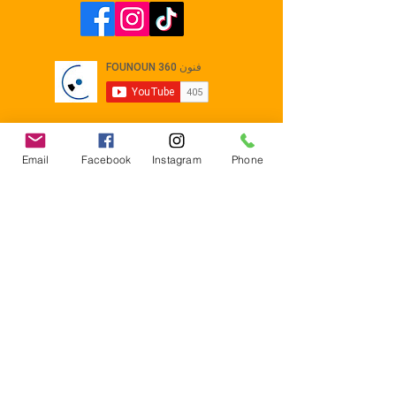
Email
Facebook
Instagram
Phone
Contact
E-mail :
Contact@founoun360.com
Tél : +216 58 080 130
Cité
administrative Jemmel 5020
Tunisia