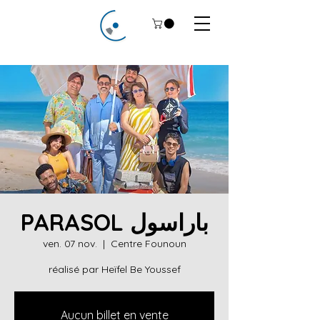
PARASOL باراسول
ven. 07 nov.
  |  
Centre Founoun
réalisé par Heïfel Be Youssef
Aucun billet en vente