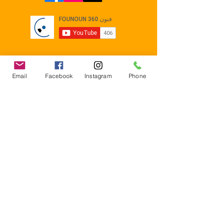
Email
Facebook
Instagram
Phone
Contact
E-mail :
Contact@founoun360.com
Tél : +216 58 080 130
Cité
administrative Jemmel 5020
Tunisia
Mentions légales