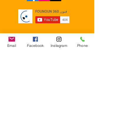
Email
Facebook
Instagram
Phone
Contact
E-mail :
Contact@founoun360.com
Tél : +216 58 080 130
Cité
administrative Jemmel 5020
Tunisia
Mentions légales