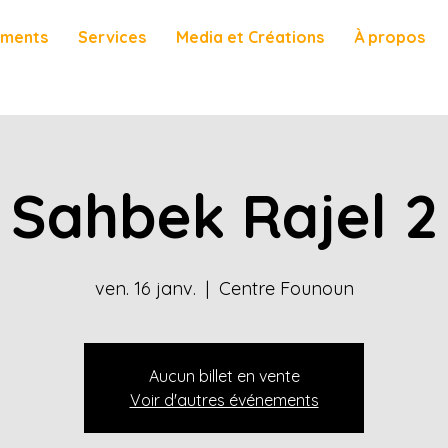
ements
Services
Media et Créations
À propos
Sahbek Rajel 2
ven. 16 janv.
  |  
Centre Founoun
Aucun billet en vente
Voir d'autres événements