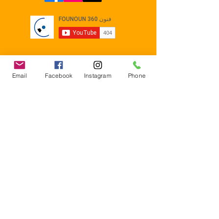
Email
Facebook
Instagram
Phone
Contact
E-mail :
Contact@founoun360.com
Tél : +216 58 080 130
Cité
administrative Jemmel 5020
Tunisia
Mentions légales