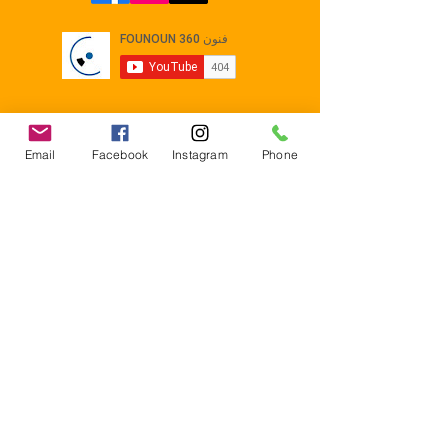
Email
Facebook
Instagram
Phone
Contact
E-mail :
Contact@founoun360.com
Tél : +216 58 080 130
Cité
administrative Jemmel 5020
Tunisia
Mentions légales