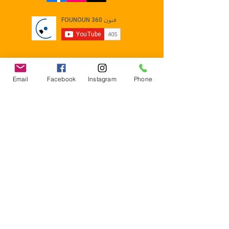
Email
Facebook
Instagram
Phone
Contact
E-mail :
Contact@founoun360.com
Tél : +216 58 080 130
Cité
administrative Jemmel 5020
Tunisia
Mentions légales