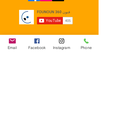
Email
Facebook
Instagram
Phone
Contact
E-mail :
Contact@founoun360.com
Tél : +216 58 080 130
Cité
administrative Jemmel 5020
Tunisia
Mentions légales