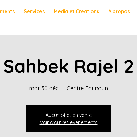
ements
Services
Media et Créations
À propos
Sahbek Rajel 2
mar. 30 déc.
  |  
Centre Founoun
Aucun billet en vente
Voir d'autres événements