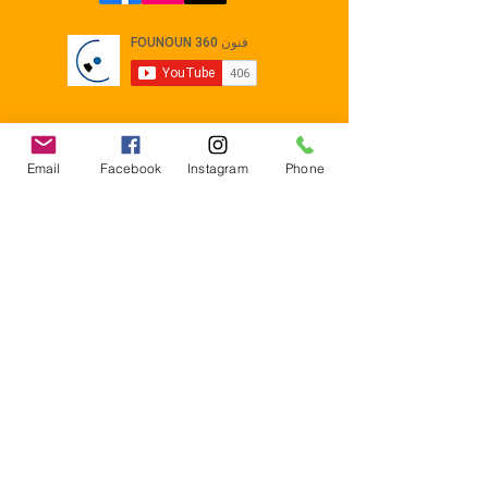
Email
Facebook
Instagram
Phone
Contact
E-mail :
Contact@founoun360.com
Tél : +216 58 080 130
Cité
administrative Jemmel 5020
Tunisia
Mentions légales