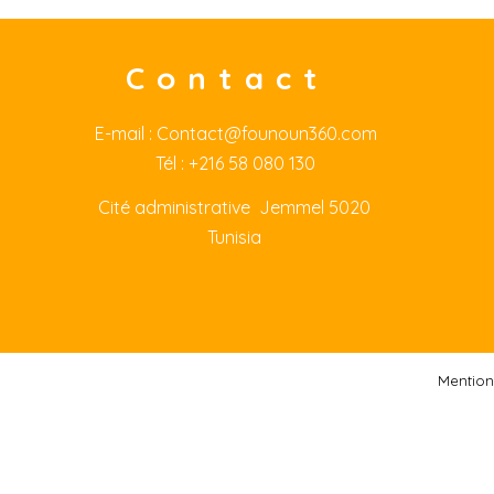
Contact
E-mail :
Contact@founoun360.com
Tél : +216 58 080 130
Cité
administrative Jemmel 5020
Tunisia
Mention