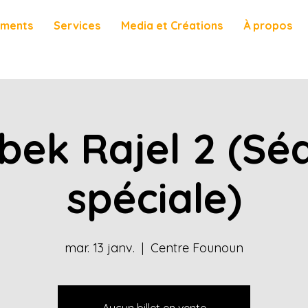
ements
Services
Media et Créations
À propos
bek Rajel 2 (Sé
spéciale)
mar. 13 janv.
  |  
Centre Founoun