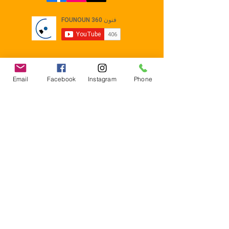
Email
Facebook
Instagram
Phone
Contact
E-mail :
Contact@founoun360.com
Tél : +216 58 080 130
Cité
administrative Jemmel 5020
Tunisia
Mentions légales