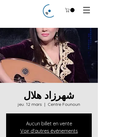
شهرزاد هلال
jeu. 12 mars
  |  
Centre Founoun
Aucun billet en vente
Voir d'autres événements