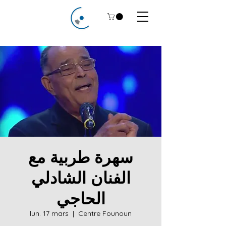
سهرة طربية مع
الفنان الشادلي
الحاجي
lun. 17 mars
  |  
Centre Founoun