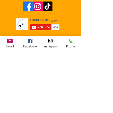
Email
Facebook
Instagram
Phone
Contact
E-mail :
Contact@founoun360.com
Tél : +216 58 080 130
Cité
administrative Jemmel 5020
Tunisia