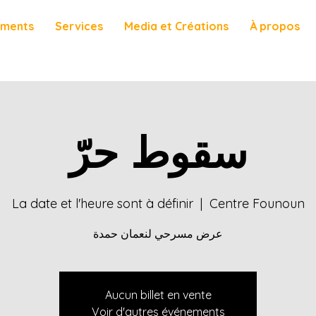
ements
Services
Media et Créations
À propos
سقوط حرّ
La date et l'heure sont à définir
  |  
Centre Founoun
عرض مسرحي لنعمان حمدة
Aucun billet en vente
Voir d'autres événements