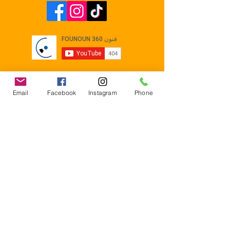
Email
Facebook
Instagram
Phone
Contact
E-mail :
Contact@founoun360.com
Tél : +216 58 080 130
Cité
administrative Jemmel 5020
Tunisia