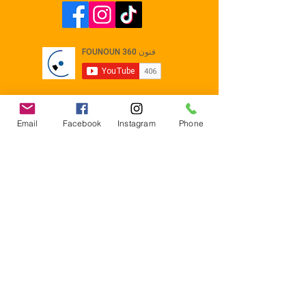
Email
Facebook
Instagram
Phone
Contact
E-mail :
Contact@founoun360.com
Tél : +216 58 080 130
Cité
administrative Jemmel 5020
Tunisia