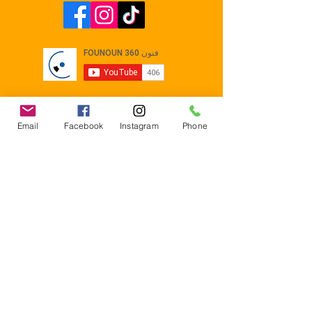
Email
Facebook
Instagram
Phone
Contact
E-mail :
Contact@founoun360.com
Tél : +216 58 080 130
Cité
administrative Jemmel 5020
Tunisia