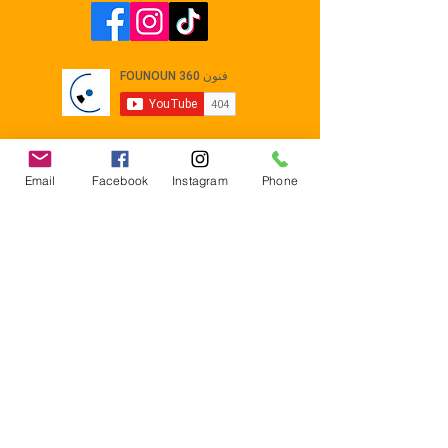
Email
Facebook
Instagram
Phone
Contact
E-mail :
Contact@founoun360.com
Tél : +216 58 080 130
Cité
administrative Jemmel 5020
Tunisia