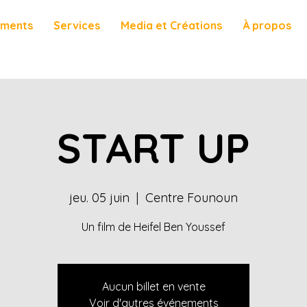
ements
Services
Media et Créations
À propos
START UP
jeu. 05 juin
  |  
Centre Founoun
Un film de Heifel Ben Youssef
Aucun billet en vente
Voir d'autres événements