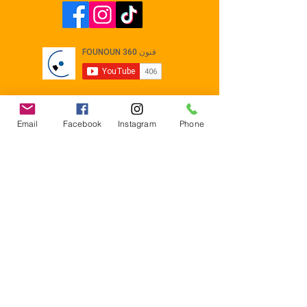
Email
Facebook
Instagram
Phone
Contact
E-mail :
Contact@founoun360.com
Tél : +216 58 080 130
Cité
administrative Jemmel 5020
Tunisia