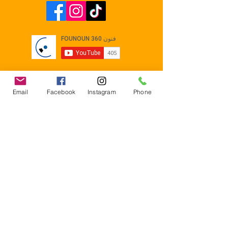
Email
Facebook
Instagram
Phone
Contact
E-mail :
Contact@founoun360.com
Tél : +216 58 080 130
Cité
administrative Jemmel 5020
Tunisia