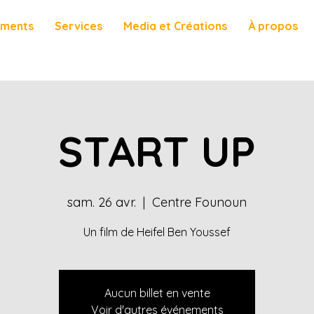
ements
Services
Media et Créations
À propos
START UP
sam. 26 avr.
  |  
Centre Founoun
Un film de Heifel Ben Youssef
Aucun billet en vente
Voir d'autres événements