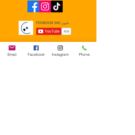
Email
Facebook
Instagram
Phone
Contact
E-mail :
Contact@founoun360.com
Tél : +216 58 080 130
Cité
administrative Jemmel 5020
Tunisia