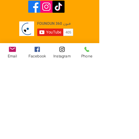
Email
Facebook
Instagram
Phone
Contact
E-mail :
Contact@founoun360.com
Tél : +216 58 080 130
Cité
administrative Jemmel 5020
Tunisia