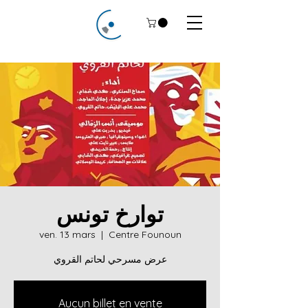
توارخ تونس
ven. 13 mars
  |  
Centre Founoun
عرض مسرحي لحاتم القروي
Aucun billet en vente