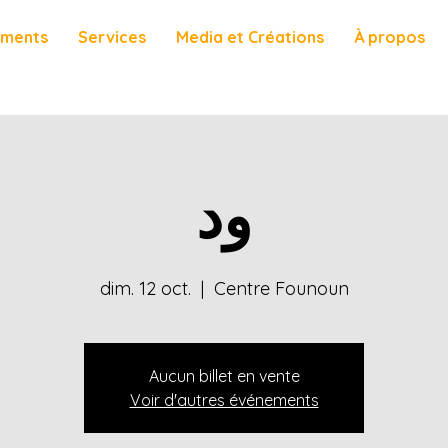
ements
Services
Media et Créations
À propos
ود
dim. 12 oct.
  |  
Centre Founoun
Aucun billet en vente
Voir d'autres événements