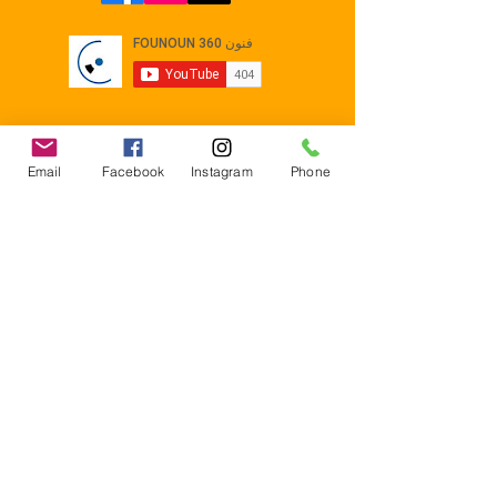
Email
Facebook
Instagram
Phone
Contact
E-mail :
Contact@founoun360.com
Tél : +216 58 080 130
Cité
administrative Jemmel 5020
Tunisia
Mentions légales