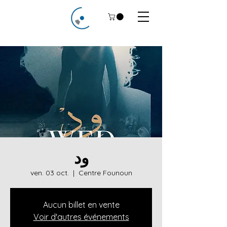
ود
ven. 03 oct.
  |  
Centre Founoun
Aucun billet en vente
Voir d'autres événements