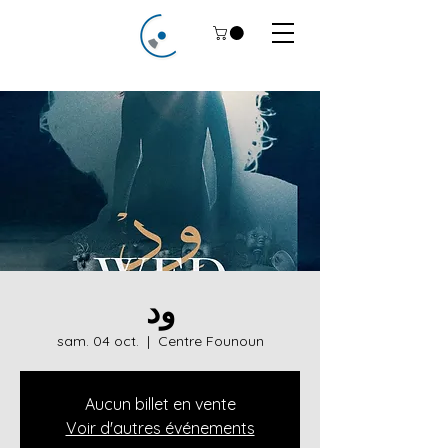
ود
sam. 04 oct.
  |  
Centre Founoun
Aucun billet en vente
Voir d'autres événements