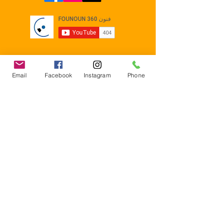
Email
Facebook
Instagram
Phone
Contact
E-mail :
Contact@founoun360.com
Tél : +216 58 080 130
Cité
administrative Jemmel 5020
Tunisia
Mentions légales