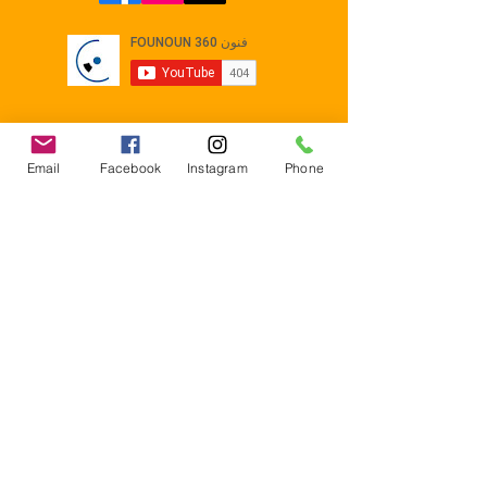
Email
Facebook
Instagram
Phone
Contact
E-mail :
Contact@founoun360.com
Tél : +216 58 080 130
Cité
administrative Jemmel 5020
Tunisia
Mentions légales