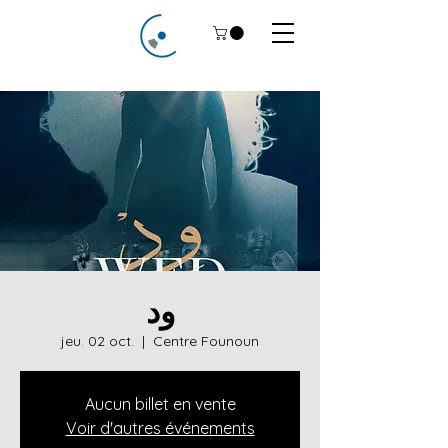
ود
jeu. 02 oct.
  |  
Centre Founoun
Aucun billet en vente
Voir d'autres événements